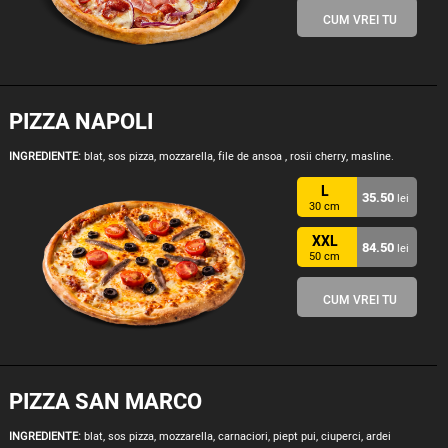
CUM VREI TU
PIZZA NAPOLI
INGREDIENTE:
blat, sos pizza, mozzarella, file de ansoa , rosii cherry, masline.
L
35.50
lei
30 cm
XXL
84.50
lei
50 cm
CUM VREI TU
PIZZA SAN MARCO
INGREDIENTE:
blat, sos pizza, mozzarella, carnaciori, piept pui, ciuperci, ardei