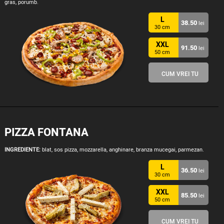
gras, porumb.
L
38.50
lei
30 cm
XXL
91.50
lei
50 cm
CUM VREI TU
PIZZA FONTANA
INGREDIENTE:
blat, sos pizza, mozzarella, anghinare, branza mucegai, parmezan.
L
36.50
lei
30 cm
XXL
85.50
lei
50 cm
CUM VREI TU