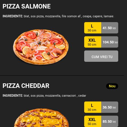
PIZZA SALMONE
INGREDIENTE:
blat, sos pizza, mozzarella, file somon af., ceapa, capere, lamaie.
L
41.50
lei
30 cm
XXL
104.50
lei
50 cm
CUM VREI TU
PIZZA CHEDDAR
Nou
INGREDIENTE:
blat, sos pizza, mozzarella, carnaciori , cedar
L
36.50
lei
30 cm
XXL
85.50
lei
50 cm