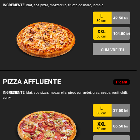
INGREDIENTE:
blat, sos pizza, mozzarella, fructe de mare, lamaie.
L
42.50
lei
30 cm
XXL
104.50
lei
50 cm
CUM VREI TU
PIZZA AFFLUENTE
Picant
INGREDIENTE:
blat, sos pizza, mozzarella, piept pui, ardei, gras, ceapa, rosii, chili,
curry.
L
37.50
lei
30 cm
XXL
86.50
lei
50 cm