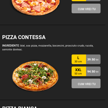
CUM VREI TU
PIZZA CONTESSA
INGREDIENTE:
blat, sos pizza, mozzarella, boconcini, prosciuto crudo, rucola,
seminte dovleac.
L
39.50
lei
30 cm
XXL
94.50
lei
50 cm
CUM VREI TU