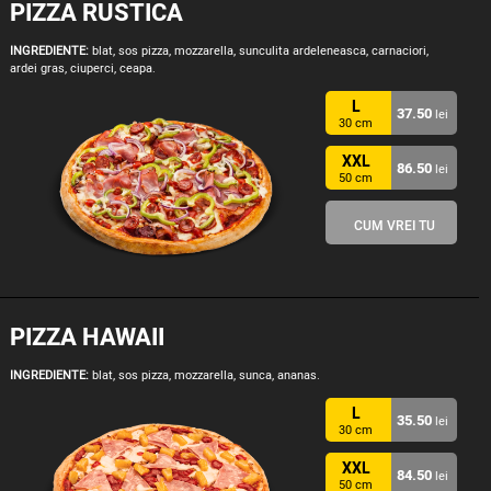
PIZZA RUSTICA
INGREDIENTE:
blat, sos pizza, mozzarella, sunculita ardeleneasca, carnaciori,
ardei gras, ciuperci, ceapa.
L
37.50
lei
30 cm
XXL
86.50
lei
50 cm
CUM VREI TU
PIZZA HAWAII
INGREDIENTE:
blat, sos pizza, mozzarella, sunca, ananas.
L
35.50
lei
30 cm
XXL
84.50
lei
50 cm