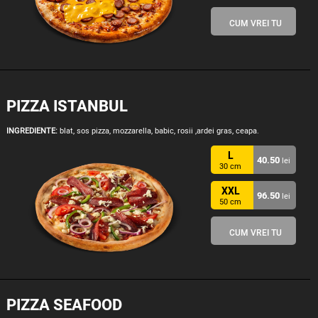
CUM VREI TU
PIZZA ISTANBUL
INGREDIENTE:
blat, sos pizza, mozzarella, babic, rosii ,ardei gras, ceapa.
L
40.50
lei
30 cm
XXL
96.50
lei
50 cm
CUM VREI TU
PIZZA SEAFOOD