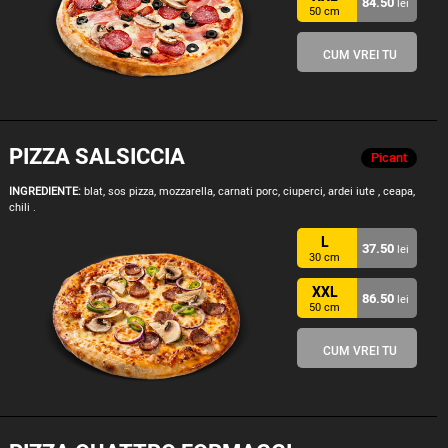
84.50
lei
50 cm
CUM VREI TU
PIZZA SALSICCIA
Picant
INGREDIENTE:
blat, sos pizza, mozzarella, carnati porc, ciuperci, ardei iute , ceapa,
chili .
L
37.50
lei
30 cm
XXL
86.50
lei
50 cm
CUM VREI TU