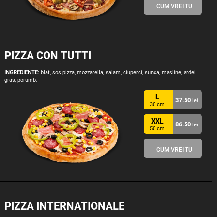
CUM VREI TU
PIZZA CON TUTTI
INGREDIENTE:
blat, sos pizza, mozzarella, salam, ciuperci, sunca, masline, ardei
gras, porumb.
L
37.50
lei
30 cm
XXL
86.50
lei
50 cm
CUM VREI TU
PIZZA INTERNATIONALE