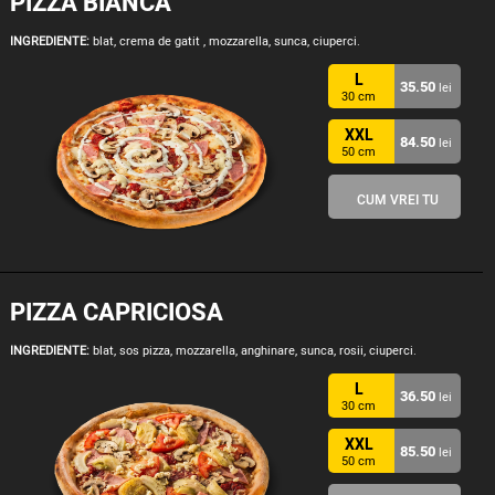
PIZZA BIANCA
INGREDIENTE:
blat, crema de gatit , mozzarella, sunca, ciuperci.
L
35.50
lei
30 cm
XXL
84.50
lei
50 cm
CUM VREI TU
PIZZA CAPRICIOSA
INGREDIENTE:
blat, sos pizza, mozzarella, anghinare, sunca, rosii, ciuperci.
L
36.50
lei
30 cm
XXL
85.50
lei
50 cm