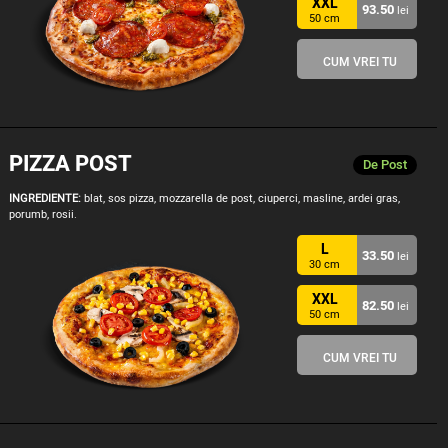
XXL
93.50
lei
50 cm
CUM VREI TU
PIZZA POST
De Post
INGREDIENTE:
blat, sos pizza, mozzarella de post, ciuperci, masline, ardei gras,
porumb, rosii.
L
33.50
lei
30 cm
XXL
82.50
lei
50 cm
CUM VREI TU