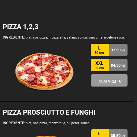
PIZZA 1,2,3
INGREDIENTE:
blat, sos pizza, mozzarella, salam, sunca, sunculita ardeleneasca.
L
37.50
lei
30 cm
XXL
84.50
lei
50 cm
CUM VREI TU
PIZZA PROSCIUTTO E FUNGHI
INGREDIENTE:
blat, sos pizza, mozzarella, ciuperci, sunca.
L
35.50
lei