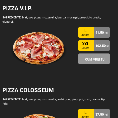
PIZZA V.I.P.
INGREDIENTE:
blat, sos pizza, mozzarella, branza mucegai, prosciuto crudo,
ciuperci.
L
41.50
lei
30 cm
XXL
102.50
lei
50 cm
CUM VREI TU
PIZZA COLOSSEUM
INGREDIENTE:
blat, sos pizza, mozzarella, ardei gras, piept pui, rosii, branza tip
feta.
L
37.50
lei
30 cm