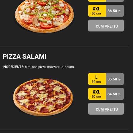
XXL
86.50
lei
50 cm
CUM VREI TU
PIZZA SALAMI
INGREDIENTE:
blat, sos pizza, mozzarella, salam.
L
35.50
lei
30 cm
XXL
84.50
lei
50 cm
CUM VREI TU