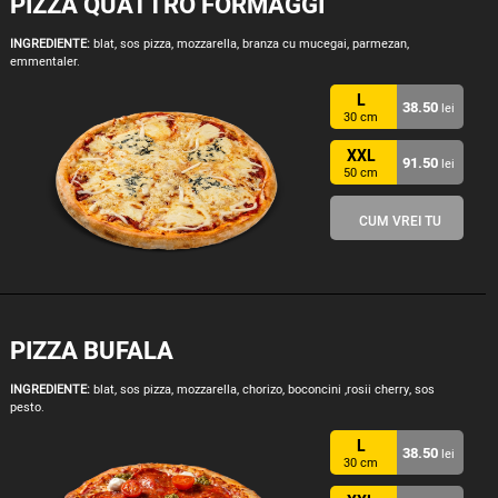
PIZZA QUATTRO FORMAGGI
INGREDIENTE:
blat, sos pizza, mozzarella, branza cu mucegai, parmezan,
emmentaler.
L
38.50
lei
30 cm
XXL
91.50
lei
50 cm
CUM VREI TU
PIZZA BUFALA
INGREDIENTE:
blat, sos pizza, mozzarella, chorizo, boconcini ,rosii cherry, sos
pesto.
L
38.50
lei
30 cm