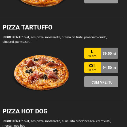
PIZZA TARTUFFO
INGREDIENTE:
blat, sos pizza, mozzarella, crema de trufe, prosciuto crudo,
ciuperci, parmezan.
L
39.50
lei
30 cm
XXL
94.50
lei
50 cm
CUM VREI TU
PIZZA HOT DOG
INGREDIENTE:
blat, sos pizza, mozzarella, sunculita ardeleneasca, cremvusti,
mustar, sos bbq