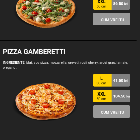
XXL
86.50
lei
50 cm
CUM VREI TU
PIZZA GAMBERETTI
INGREDIENTE:
blat, sos pizza, mozzarella, creveti, rosii cherry, ardei gras, lamaie,
oregano .
L
41.50
lei
30 cm
XXL
104.50
lei
50 cm
CUM VREI TU