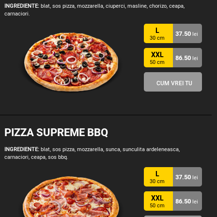
INGREDIENTE:
blat, sos pizza, mozzarella, ciuperci, masline, chorizo, ceapa,
carnaciori.
L
37.50
lei
30 cm
XXL
86.50
lei
50 cm
CUM VREI TU
PIZZA SUPREME BBQ
INGREDIENTE:
blat, sos pizza, mozzarella, sunca, sunculita ardeleneasca,
carnaciori, ceapa, sos bbq.
L
37.50
lei
30 cm
XXL
86.50
lei
50 cm