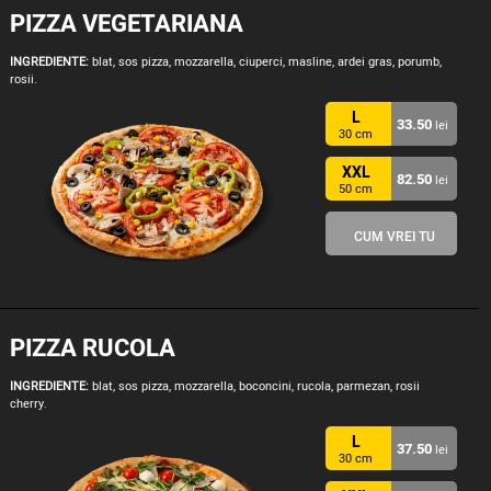
PIZZA VEGETARIANA
INGREDIENTE:
blat, sos pizza, mozzarella, ciuperci, masline, ardei gras, porumb,
rosii.
L
33.50
lei
30 cm
XXL
82.50
lei
50 cm
CUM VREI TU
PIZZA RUCOLA
INGREDIENTE:
blat, sos pizza, mozzarella, boconcini, rucola, parmezan, rosii
cherry.
L
37.50
lei
30 cm