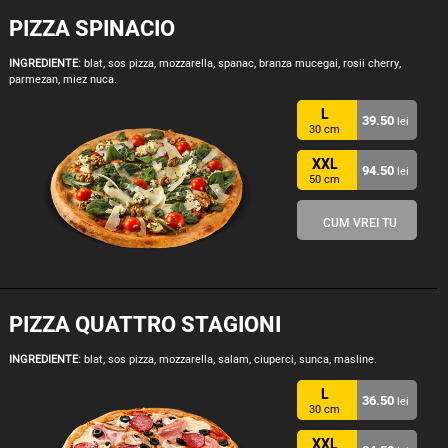
PIZZA SPINACIO
INGREDIENTE:
blat, sos pizza, mozzarella, spanac, branza mucegai, rosii cherry,
parmezan, miez nuca.
L
39.50
lei
30 cm
XXL
94.50
lei
50 cm
CUM VREI TU
PIZZA QUATTRO STAGIONI
INGREDIENTE:
blat, sos pizza, mozzarella, salam, ciuperci, sunca, masline.
L
36.50
lei
30 cm
XXL