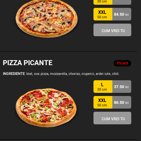
30 cm
XXL
84.50
lei
50 cm
CUM VREI TU
PIZZA PICANTE
Picant
INGREDIENTE:
blat, sos pizza, mozzarella, chorizo, ciuperci, ardei iute, chili.
L
37.50
lei
30 cm
XXL
86.50
lei
50 cm
CUM VREI TU