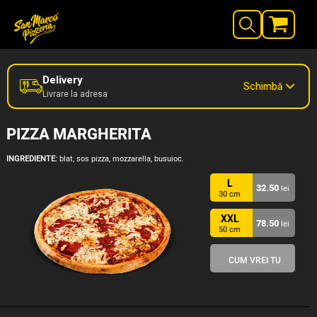
Delivery
Schimbă
Livrare la adresa
PIZZA MARGHERITA
INGREDIENTE:
blat, sos pizza, mozzarella, busuioc.
L
32.50
lei
30 cm
XXL
78.50
lei
50 cm
CUM VREI TU