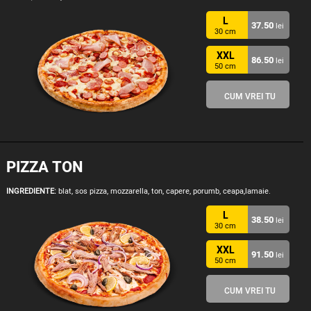
L
37.50
lei
30 cm
XXL
86.50
lei
50 cm
CUM VREI TU
PIZZA TON
INGREDIENTE:
blat, sos pizza, mozzarella, ton, capere, porumb, ceapa,lamaie.
L
38.50
lei
30 cm
XXL
91.50
lei
50 cm
CUM VREI TU