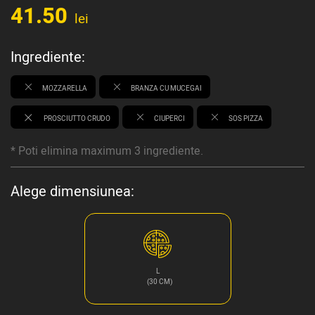
41.50
lei
Ingrediente:
MOZZARELLA
BRANZA CU MUCEGAI
PROSCIUTTO CRUDO
CIUPERCI
SOS PIZZA
* Poti elimina maximum 3 ingrediente.
Alege dimensiunea:
L
(30 CM)