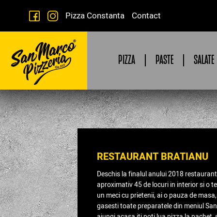
Pizza Constanta
Contact
PIZZA
PASTE
SALATE
RESTAURANT BRATIANU
Deschis la finalul anului 2018 restaurant
aproximativ 45 de locuri in interior si o t
un meci cu prietenii, ai o pauza de masa, 
gasesti toate preparatele din meniul Sa
ajungi acasa iti poti lua pizza la pachet,