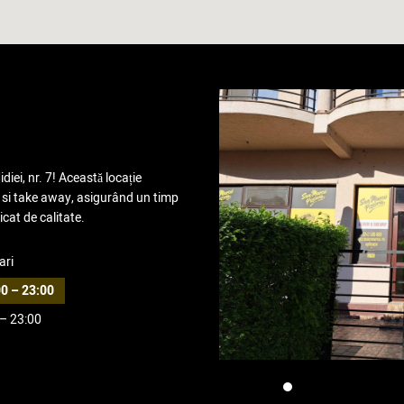
diei, nr. 7! Această locație
e si take away, asigurând un timp
icat de calitate.
ari
0 – 23:00
 – 23:00