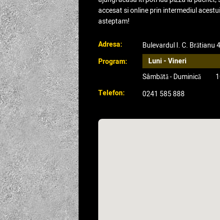
accesat si online prin intermediul acestui 
asteptam!
Adresa:
Bulevardul I. C. Brătianu
Luni - Vineri
Program:
Sâmbătă - Duminică
1
Telefon:
0241 585 888