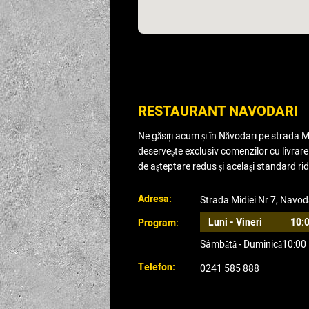
RESTAURANT NAVODARI
Ne găsiți acum și în Năvodari pe strada Mi
deservește exclusiv comenzilor cu livrar
de așteptare redus și același standard rid
Adresa:
Strada Midiei Nr 7, Navod
Luni - Vineri
10:0
Program:
Sâmbătă - Duminică
10:00
Telefon:
0241 585 888