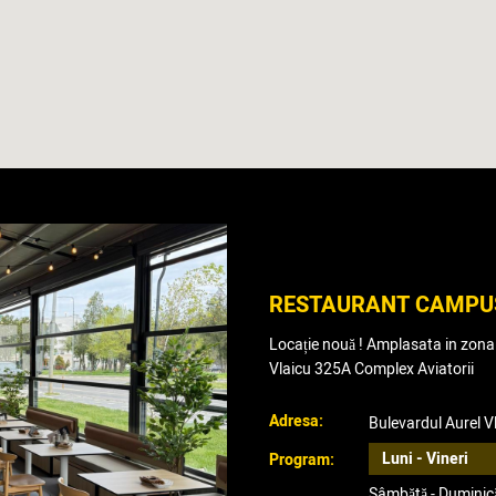
RESTAURANT CAMPU
Locație nouă ! Amplasata in zona 
Vlaicu 325A Complex Aviatorii
Adresa:
Bulevardul Aurel V
Luni - Vineri
Program:
Sâmbătă - Duminic