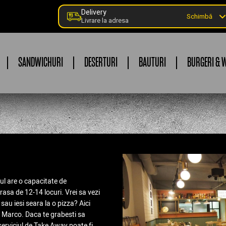
Delivery
Schimbă
Livrare la adresa
SANDWICHURI
DESERTURI
BAUTURI
BURGERI & 
ul are o capacitate de
erasa de 12-14 locuri. Vrei sa vezi
sau iesi seara la o pizza? Aici
n Marco. Daca te grabesti sa
 serviciul de Take Away poate fi