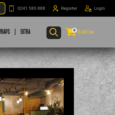
0241 585 888
Register
Login
0
WRAPS
EXTRA
0.00 lei