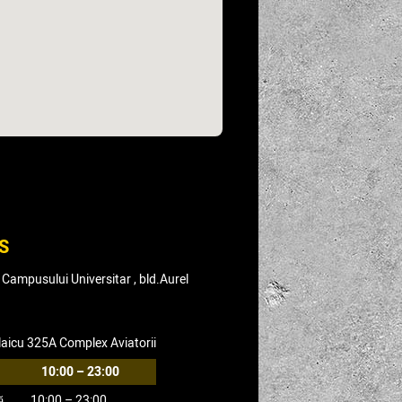
S
Campusului Universitar , bld.Aurel
laicu 325A Complex Aviatorii
10:00 – 23:00
ă
10:00 – 23:00