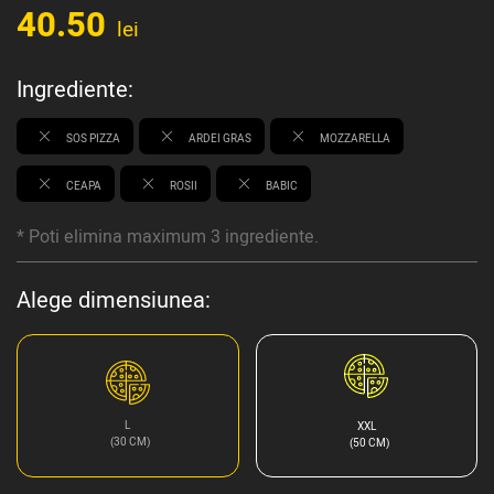
40.50
lei
Ingrediente:
SOS PIZZA
ARDEI GRAS
MOZZARELLA
CEAPA
ROSII
BABIC
* Poti elimina maximum 3 ingrediente.
Alege dimensiunea:
L
XXL
(30 CM)
(50 CM)