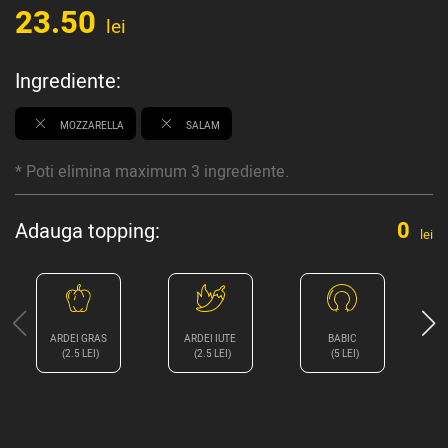
23.50
lei
Ingrediente:
MOZZARELLA
SALAM
* Poti elimina maximum 3 ingrediente.
0
Adauga topping:
lei
ARDEI GRAS
ARDEI IUTE
BABIC
B
(2.5 LEI)
(2.5 LEI)
(5 LEI)