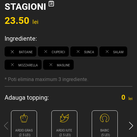
STAGIONI
23.50
lei
Ingrediente:
BATOANE
CIUPERCI
SUNCA
SALAM
MOZZARELLA
MASLINE
* Poti elimina maximum 3 ingrediente.
0
Adauga topping:
lei
ARDEI GRAS
ARDEI IUTE
BABIC
B
(2.5 LEI)
(2.5 LEI)
(5 LEI)