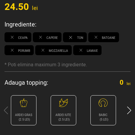
24.50
lei
Ingrediente:
CEAPA
CAPERE
TON
BATOANE
PORUMB
MOZZARELLA
LAMAIE
* Poti elimina maximum 3 ingrediente.
0
Adauga topping:
lei
ARDEI GRAS
ARDEI IUTE
BABIC
B
(2.5 LEI)
(2.5 LEI)
(5 LEI)