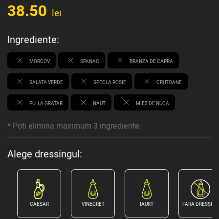
38.50
lei
Ingrediente:
MORCOV
SPANAC
BRANZA DE CAPRA
SALATA VERDE
SFECLA ROSIE
CRUTOANE
PUI LA GRATAR
NAUT
MIEZ DE NUCA
* Poti elimina maximum 3 ingrediente.
Alege dressingul:
CAESAR
VINEGRET
IAURT
FARA DRESSING