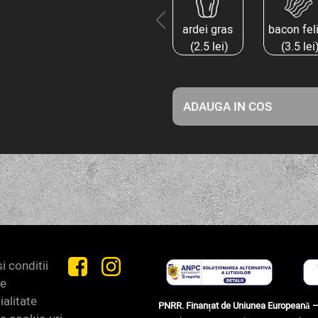
ardei gras
bacon fel
(2.5 lei)
(3.5 lei
ADAUGA IN COS
i conditii
de
ialitate
PNRR. Finanțat de Uniunea Europeană 