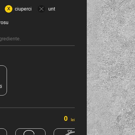
ciuperci
unt
rosu
grediente.
i
0
lei