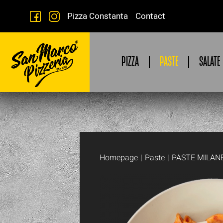
Pizza Constanta
Contact
PIZZA
PASTE
SALATE
Homepage
|
Paste
|
PASTE MILAN