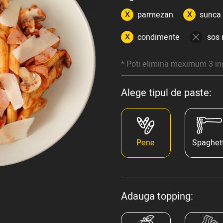
parmezan
sunca
condimente
sos 
* Poti elimina maximum 3 in
Alege tipul de paste:
Pene
Spaghett
Adauga topping: