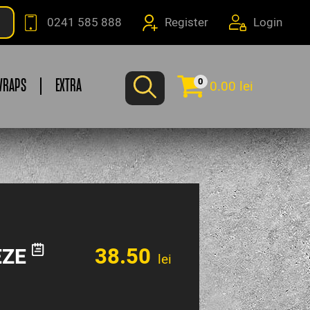
0241 585 888
Register
Login
0
WRAPS
EXTRA
0.00 lei
38.50
EZE
lei