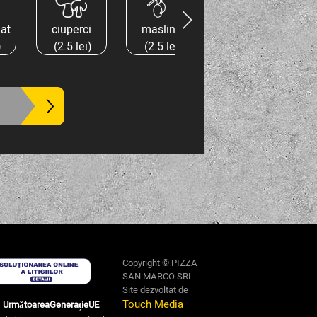
iat
ciuperci
masline
mozzarella
)
(2.5 lei)
(2.5 lei)
(3.5 lei)
Copyright © PIZZA
SAN MARCO SRL
Site dezvoltat de
Touch Media
– UrmătoareaGenerațieUE