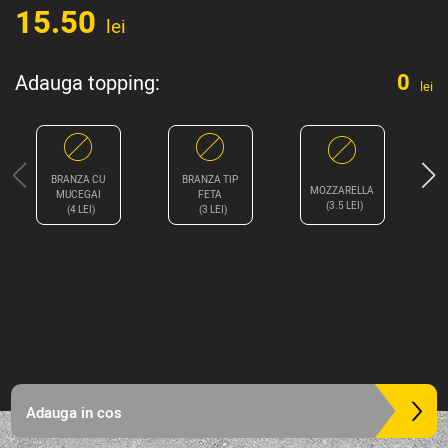
15.50
lei
0
Adauga topping:
lei
BRANZA CU
BRANZA TIP
MOZZARELLA
MUCEGAI
FETA
(3.5 LEI)
(4 LEI)
(3 LEI)
Adauga in cos