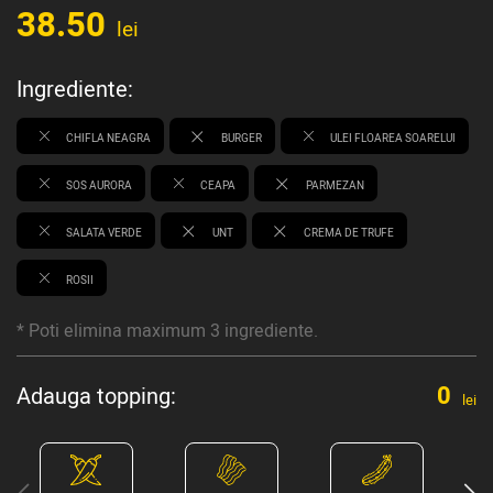
38.50
lei
Ingrediente:
CHIFLA NEAGRA
BURGER
ULEI FLOAREA SOARELUI
SOS AURORA
CEAPA
PARMEZAN
SALATA VERDE
UNT
CREMA DE TRUFE
ROSII
* Poti elimina maximum 3 ingrediente.
0
Adauga topping:
lei