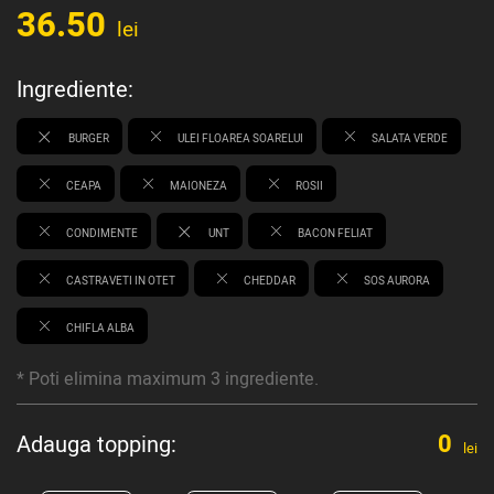
36.50
lei
Ingrediente:
BURGER
ULEI FLOAREA SOARELUI
SALATA VERDE
CEAPA
MAIONEZA
ROSII
CONDIMENTE
UNT
BACON FELIAT
CASTRAVETI IN OTET
CHEDDAR
SOS AURORA
CHIFLA ALBA
* Poti elimina maximum 3 ingrediente.
0
Adauga topping:
lei